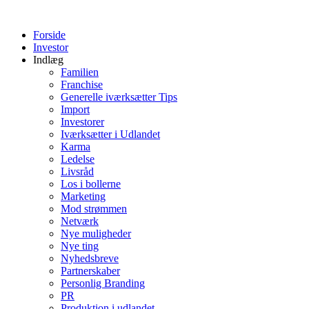
Videre
til
Forside
indhold
Investor
Indlæg
Familien
Franchise
Generelle iværksætter Tips
Import
Investorer
Iværksætter i Udlandet
Karma
Ledelse
Livsråd
Los i bollerne
Marketing
Mod strømmen
Netværk
Nye muligheder
Nye ting
Nyhedsbreve
Partnerskaber
Personlig Branding
PR
Produktion i udlandet