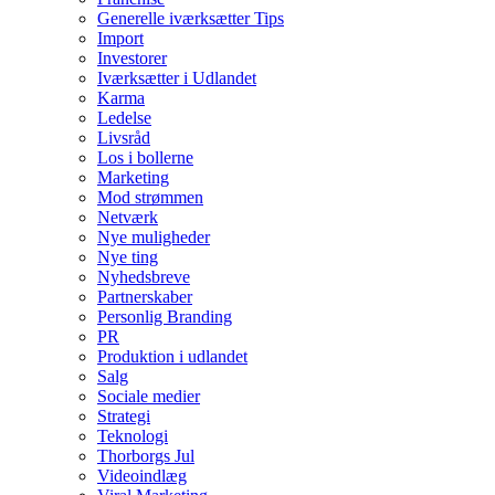
Generelle iværksætter Tips
Import
Investorer
Iværksætter i Udlandet
Karma
Ledelse
Livsråd
Los i bollerne
Marketing
Mod strømmen
Netværk
Nye muligheder
Nye ting
Nyhedsbreve
Partnerskaber
Personlig Branding
PR
Produktion i udlandet
Salg
Sociale medier
Strategi
Teknologi
Thorborgs Jul
Videoindlæg