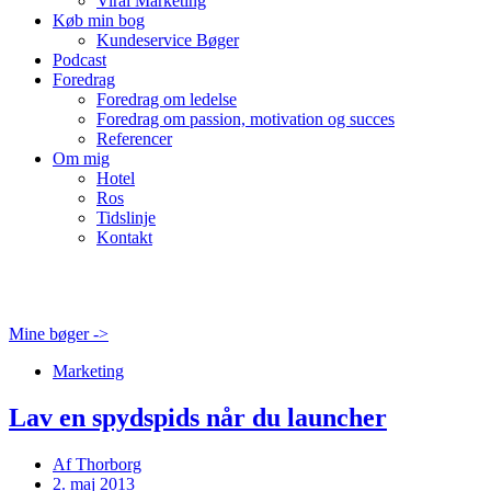
Viral Marketing
Køb min bog
Kundeservice Bøger
Podcast
Foredrag
Foredrag om ledelse
Foredrag om passion, motivation og succes
Referencer
Om mig
Hotel
Ros
Tidslinje
Kontakt
Mine bøger ->
Marketing
Lav en spydspids når du launcher
Af
Thorborg
2. maj 2013