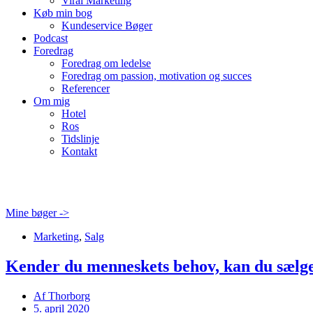
Viral Marketing
Køb min bog
Kundeservice Bøger
Podcast
Foredrag
Foredrag om ledelse
Foredrag om passion, motivation og succes
Referencer
Om mig
Hotel
Ros
Tidslinje
Kontakt
Mine bøger ->
Marketing
,
Salg
Kender du menneskets behov, kan du sælge
Af
Thorborg
5. april 2020