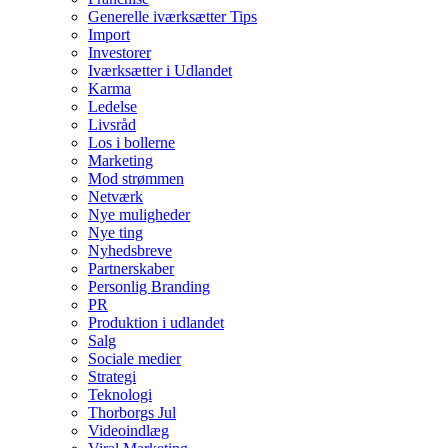
Generelle iværksætter Tips
Import
Investorer
Iværksætter i Udlandet
Karma
Ledelse
Livsråd
Los i bollerne
Marketing
Mod strømmen
Netværk
Nye muligheder
Nye ting
Nyhedsbreve
Partnerskaber
Personlig Branding
PR
Produktion i udlandet
Salg
Sociale medier
Strategi
Teknologi
Thorborgs Jul
Videoindlæg