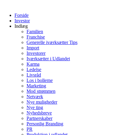
Videre
til
Forside
indhold
Investor
Indlæg
Familien
Franchise
Generelle iværksætter Tips
Import
Investorer
Iværksætter i Udlandet
Karma
Ledelse
Livsråd
Los i bollerne
Marketing
Mod strømmen
Netværk
Nye muligheder
Nye ting
Nyhedsbreve
Partnerskaber
Personlig Branding
PR
Produktion i udlandet