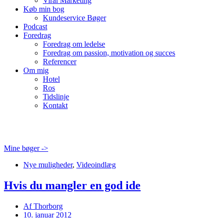
Viral Marketing
Køb min bog
Kundeservice Bøger
Podcast
Foredrag
Foredrag om ledelse
Foredrag om passion, motivation og succes
Referencer
Om mig
Hotel
Ros
Tidslinje
Kontakt
Mine bøger ->
Nye muligheder
,
Videoindlæg
Hvis du mangler en god ide
Af
Thorborg
10. januar 2012