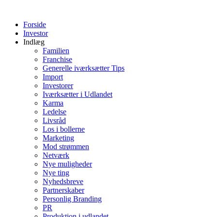
Videre
til
Forside
indhold
Investor
Indlæg
Familien
Franchise
Generelle iværksætter Tips
Import
Investorer
Iværksætter i Udlandet
Karma
Ledelse
Livsråd
Los i bollerne
Marketing
Mod strømmen
Netværk
Nye muligheder
Nye ting
Nyhedsbreve
Partnerskaber
Personlig Branding
PR
Produktion i udlandet