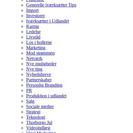
Generelle iværksætter Tips
Import
Investorer
Iværksætter i Udlandet
Karma
Ledelse
Livsråd
Los i bollerne
Marketing
Mod strømmen
Netværk
Nye muligheder
Nye ting
Nyhedsbreve
Partnerskaber
Personlig Branding
PR
Produktion i udlandet
Salg
Sociale medier
Strategi
Teknologi
Thorborgs Jul
Videoindlæg