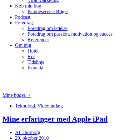
Viral Marketing
Køb min bog
Kundeservice Bøger
Podcast
Foredrag
Foredrag om ledelse
Foredrag om passion, motivation og succes
Referencer
Om mig
Hotel
Ros
Tidslinje
Kontakt
Mine bøger ->
Teknologi
,
Videoindlæg
Mine erfaringer med Apple iPad
Af
Thorborg
29. oktober 2010