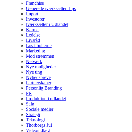
Franchise
Generelle iværksætter Tips
Import
Investorer
Iværksætter i Udlandet
Karma
Ledelse
Livsråd
Los i bollerne
Marketing
Mod strømmen
Netværk
Nye muligheder
Nye ting
Nyhedsbreve
Partnerskaber
Personlig Branding
PR
Produktion i udlandet
Salg
Sociale medier
Strategi
Teknologi
Thorborgs Jul
Videoindlæg