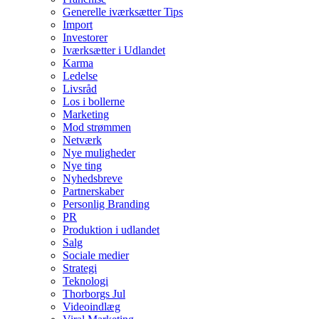
Generelle iværksætter Tips
Import
Investorer
Iværksætter i Udlandet
Karma
Ledelse
Livsråd
Los i bollerne
Marketing
Mod strømmen
Netværk
Nye muligheder
Nye ting
Nyhedsbreve
Partnerskaber
Personlig Branding
PR
Produktion i udlandet
Salg
Sociale medier
Strategi
Teknologi
Thorborgs Jul
Videoindlæg