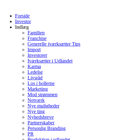
Videre
til
Forside
indhold
Investor
Indlæg
Familien
Franchise
Generelle iværksætter Tips
Import
Investorer
Iværksætter i Udlandet
Karma
Ledelse
Livsråd
Los i bollerne
Marketing
Mod strømmen
Netværk
Nye muligheder
Nye ting
Nyhedsbreve
Partnerskaber
Personlig Branding
PR
Produktion i udlandet