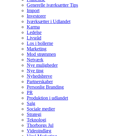
Generelle iværksætter Tips
Import
Investorer
Iværksætter i Udlandet
Karma
Ledelse
Livsråd
Los i bollerne
Marketing
Mod strømmen
Netværk
Nye muligheder
Nye ting
Nyhedsbreve
Partnerskaber
Personlig Branding
PR
Produktion i udlandet
Salg
Sociale medier
Strategi
Teknologi
Thorborgs Jul
Videoindlæg