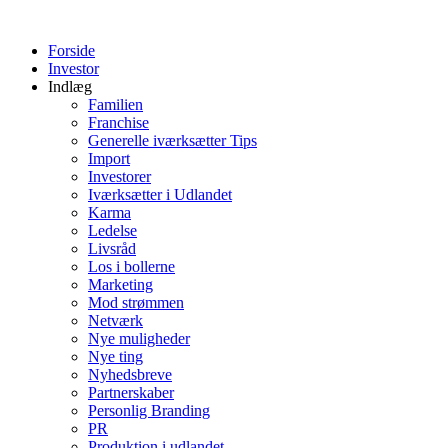
Videre
til
Forside
indhold
Investor
Indlæg
Familien
Franchise
Generelle iværksætter Tips
Import
Investorer
Iværksætter i Udlandet
Karma
Ledelse
Livsråd
Los i bollerne
Marketing
Mod strømmen
Netværk
Nye muligheder
Nye ting
Nyhedsbreve
Partnerskaber
Personlig Branding
PR
Produktion i udlandet