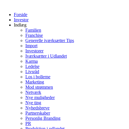
Videre
til
Forside
indhold
Investor
Indlæg
Familien
Franchise
Generelle iværksætter Tips
Import
Investorer
Iværksætter i Udlandet
Karma
Ledelse
Livsråd
Los i bollerne
Marketing
Mod strømmen
Netværk
Nye muligheder
Nye ting
Nyhedsbreve
Partnerskaber
Personlig Branding
PR
Produktion i udlandet