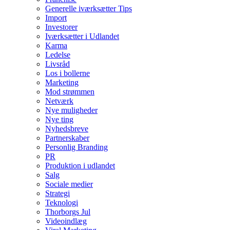
Generelle iværksætter Tips
Import
Investorer
Iværksætter i Udlandet
Karma
Ledelse
Livsråd
Los i bollerne
Marketing
Mod strømmen
Netværk
Nye muligheder
Nye ting
Nyhedsbreve
Partnerskaber
Personlig Branding
PR
Produktion i udlandet
Salg
Sociale medier
Strategi
Teknologi
Thorborgs Jul
Videoindlæg