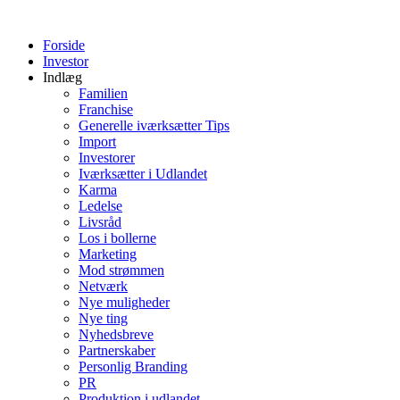
Videre
til
Forside
indhold
Investor
Indlæg
Familien
Franchise
Generelle iværksætter Tips
Import
Investorer
Iværksætter i Udlandet
Karma
Ledelse
Livsråd
Los i bollerne
Marketing
Mod strømmen
Netværk
Nye muligheder
Nye ting
Nyhedsbreve
Partnerskaber
Personlig Branding
PR
Produktion i udlandet