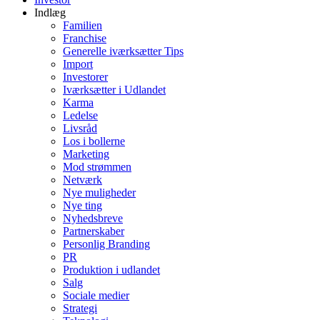
Indlæg
Familien
Franchise
Generelle iværksætter Tips
Import
Investorer
Iværksætter i Udlandet
Karma
Ledelse
Livsråd
Los i bollerne
Marketing
Mod strømmen
Netværk
Nye muligheder
Nye ting
Nyhedsbreve
Partnerskaber
Personlig Branding
PR
Produktion i udlandet
Salg
Sociale medier
Strategi