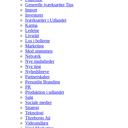
Generelle iværksætter Tips
Import
Investorer
Iværksætter i Udlandet
Karma
Ledelse
Livsråd
Los i bollerne
Marketing
Mod strømmen
Netværk
Nye muligheder
Nye ting
Nyhedsbreve
Partnerskaber
Personlig Branding
PR
Produktion i udlandet
Salg
Sociale medier
Strategi
Teknologi
Thorborgs Jul
Videoindlæg