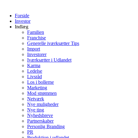
Videre
til
Forside
indhold
Investor
Indlæg
Familien
Franchise
Generelle iværksætter Tips
Import
Investorer
Iværksætter i Udlandet
Karma
Ledelse
Livsråd
Los i bollerne
Marketing
Mod strømmen
Netværk
Nye muligheder
Nye ting
Nyhedsbreve
Partnerskaber
Personlig Branding
PR
Produktion i udlandet