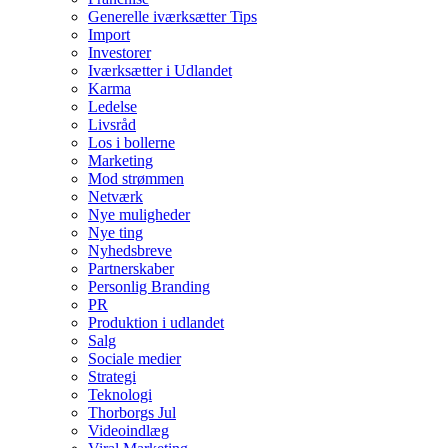
Generelle iværksætter Tips
Import
Investorer
Iværksætter i Udlandet
Karma
Ledelse
Livsråd
Los i bollerne
Marketing
Mod strømmen
Netværk
Nye muligheder
Nye ting
Nyhedsbreve
Partnerskaber
Personlig Branding
PR
Produktion i udlandet
Salg
Sociale medier
Strategi
Teknologi
Thorborgs Jul
Videoindlæg