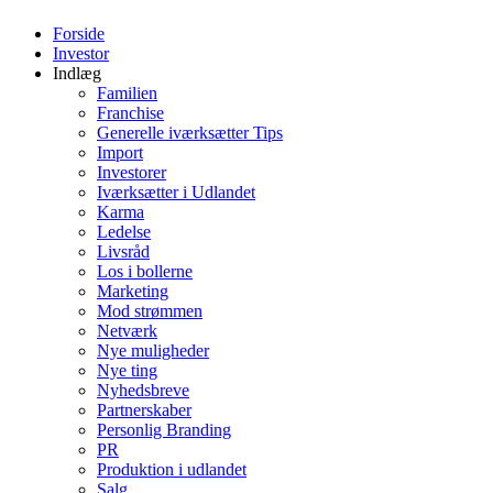
Forside
Investor
Indlæg
Familien
Franchise
Generelle iværksætter Tips
Import
Investorer
Iværksætter i Udlandet
Karma
Ledelse
Livsråd
Los i bollerne
Marketing
Mod strømmen
Netværk
Nye muligheder
Nye ting
Nyhedsbreve
Partnerskaber
Personlig Branding
PR
Produktion i udlandet
Salg