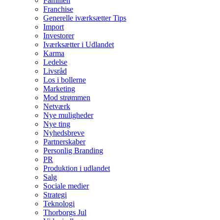
Familien
Franchise
Generelle iværksætter Tips
Import
Investorer
Iværksætter i Udlandet
Karma
Ledelse
Livsråd
Los i bollerne
Marketing
Mod strømmen
Netværk
Nye muligheder
Nye ting
Nyhedsbreve
Partnerskaber
Personlig Branding
PR
Produktion i udlandet
Salg
Sociale medier
Strategi
Teknologi
Thorborgs Jul