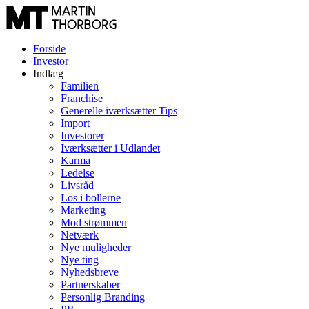
Videre
til
indhold
Forside
Investor
Indlæg
Familien
Franchise
Generelle iværksætter Tips
Import
Investorer
Iværksætter i Udlandet
Karma
Ledelse
Livsråd
Los i bollerne
Marketing
Mod strømmen
Netværk
Nye muligheder
Nye ting
Nyhedsbreve
Partnerskaber
Personlig Branding