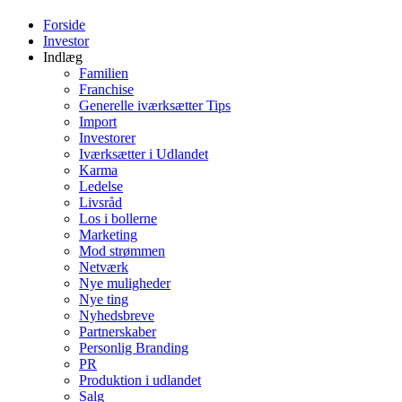
Forside
Investor
Indlæg
Familien
Franchise
Generelle iværksætter Tips
Import
Investorer
Iværksætter i Udlandet
Karma
Ledelse
Livsråd
Los i bollerne
Marketing
Mod strømmen
Netværk
Nye muligheder
Nye ting
Nyhedsbreve
Partnerskaber
Personlig Branding
PR
Produktion i udlandet
Salg