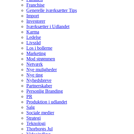
Franchise
Generelle iværksætter Tips
Import
Investorer
Iværksætter i Udlandet
Karma
Ledelse
Livsråd
Los i bollerne
Marketing
Mod strømmen
Netværk
Nye muligheder
Nye ting
Nyhedsbreve
Partnerskaber
Personlig Branding
PR
Produktion i udlandet
Salg
Sociale medier
Strategi
Teknologi
Thorborgs Jul