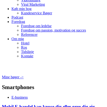
Videoindlæg
Viral Marketing
Køb min bog
Kundeservice Bøger
Podcast
Foredrag
Foredrag om ledelse
Foredrag om passion, motivation og succes
Referencer
Om mig
Hotel
Ros
Tidslinje
Kontakt
Mine bøger ->
Smartphones
E-business
Mobil E-handel kan knuse dig eller gøre dig rig