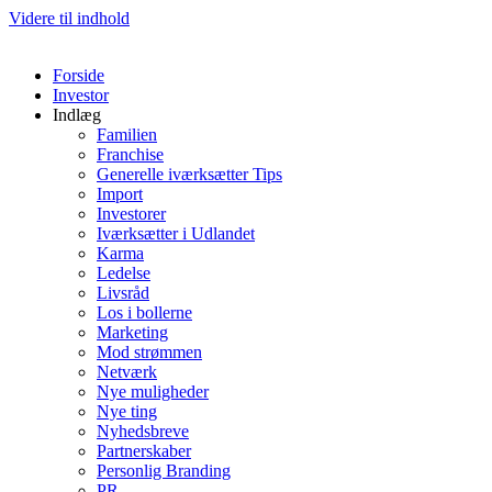
Videre til indhold
Forside
Investor
Indlæg
Familien
Franchise
Generelle iværksætter Tips
Import
Investorer
Iværksætter i Udlandet
Karma
Ledelse
Livsråd
Los i bollerne
Marketing
Mod strømmen
Netværk
Nye muligheder
Nye ting
Nyhedsbreve
Partnerskaber
Personlig Branding
PR