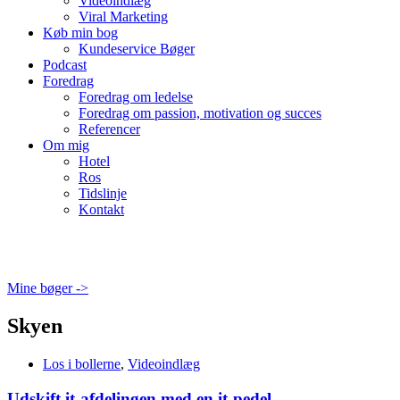
Videoindlæg
Viral Marketing
Køb min bog
Kundeservice Bøger
Podcast
Foredrag
Foredrag om ledelse
Foredrag om passion, motivation og succes
Referencer
Om mig
Hotel
Ros
Tidslinje
Kontakt
Mine bøger ->
Skyen
Los i bollerne
,
Videoindlæg
Udskift it-afdelingen med en it-pedel