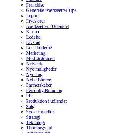
Franchise
Generelle iværksætter Tips
Import
Investorer
Iværksætter i Udlandet
Karma
Ledelse
Livsråd
Los i bollerne
Marketing
Mod strømmen
Netværk
Nye muligheder
Nye ting
Nyhedsbreve
Partnerskaber
Personlig Branding
PR
Produktion i udlandet
Salg
Sociale medier
Strategi
Teknologi
Thorborgs Jul