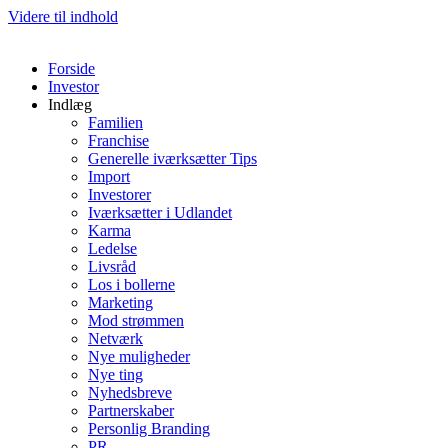
Videre til indhold
Forside
Investor
Indlæg
Familien
Franchise
Generelle iværksætter Tips
Import
Investorer
Iværksætter i Udlandet
Karma
Ledelse
Livsråd
Los i bollerne
Marketing
Mod strømmen
Netværk
Nye muligheder
Nye ting
Nyhedsbreve
Partnerskaber
Personlig Branding
PR