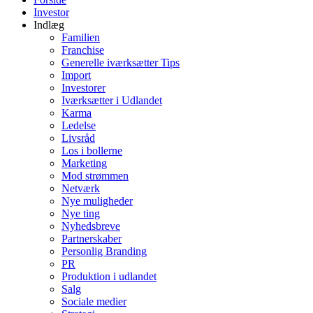
Investor
Indlæg
Familien
Franchise
Generelle iværksætter Tips
Import
Investorer
Iværksætter i Udlandet
Karma
Ledelse
Livsråd
Los i bollerne
Marketing
Mod strømmen
Netværk
Nye muligheder
Nye ting
Nyhedsbreve
Partnerskaber
Personlig Branding
PR
Produktion i udlandet
Salg
Sociale medier