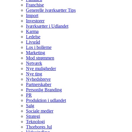
Franchise
Generelle iværksætter Tips
Import
Investorer
Iværksætter i Udlandet
Karma
Ledelse
Livsråd
Los i bollerne
Marketing
Mod strømmen
Netværk
Nye muligheder
Nye ting
Nyhedsbreve
Partnerskaber
Personlig Branding
PR
Produktion i udlandet
Salg
Sociale medier
Strategi
Teknologi
Thorborgs Jul