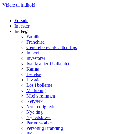
Videre til indhold
Forside
Investor
Indlæg
Familien
Franchise
Generelle iværksætter Tips
Import
Investorer
Iværksætter i Udlandet
Karma
Ledelse
Livsråd
Los i bollerne
Marketing
Mod strømmen
Netværk
Nye muligheder
Nye ting
Nyhedsbreve
Partnerskaber
Personlig Branding
PR