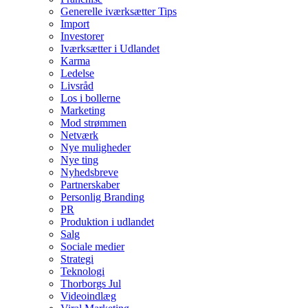
Generelle iværksætter Tips
Import
Investorer
Iværksætter i Udlandet
Karma
Ledelse
Livsråd
Los i bollerne
Marketing
Mod strømmen
Netværk
Nye muligheder
Nye ting
Nyhedsbreve
Partnerskaber
Personlig Branding
PR
Produktion i udlandet
Salg
Sociale medier
Strategi
Teknologi
Thorborgs Jul
Videoindlæg