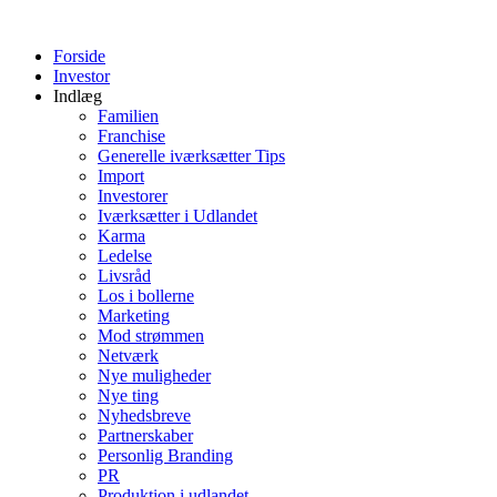
Videre
til
Forside
indhold
Investor
Indlæg
Familien
Franchise
Generelle iværksætter Tips
Import
Investorer
Iværksætter i Udlandet
Karma
Ledelse
Livsråd
Los i bollerne
Marketing
Mod strømmen
Netværk
Nye muligheder
Nye ting
Nyhedsbreve
Partnerskaber
Personlig Branding
PR
Produktion i udlandet