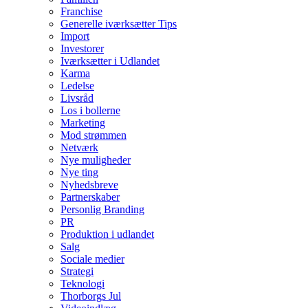
Franchise
Generelle iværksætter Tips
Import
Investorer
Iværksætter i Udlandet
Karma
Ledelse
Livsråd
Los i bollerne
Marketing
Mod strømmen
Netværk
Nye muligheder
Nye ting
Nyhedsbreve
Partnerskaber
Personlig Branding
PR
Produktion i udlandet
Salg
Sociale medier
Strategi
Teknologi
Thorborgs Jul