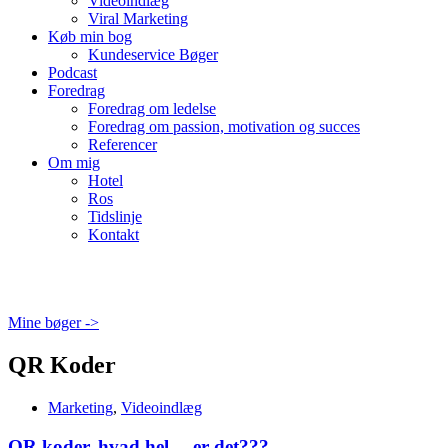
Videoindlæg
Viral Marketing
Køb min bog
Kundeservice Bøger
Podcast
Foredrag
Foredrag om ledelse
Foredrag om passion, motivation og succes
Referencer
Om mig
Hotel
Ros
Tidslinje
Kontakt
Mine bøger ->
QR Koder
Marketing
,
Videoindlæg
QR koder, hvad hel… er det???