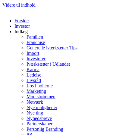
Videre til indhold
Forside
Investor
Indlæg
Familien
Franchise
Generelle iværksætter Tips
Import
Investorer
Iværksætter i Udlandet
Karma
Ledelse
Livsråd
Los i bollerne
Marketing
Mod strømmen
Netværk
Nye muligheder
Nye ting
Nyhedsbreve
Partnerskaber
Personlig Branding
PR