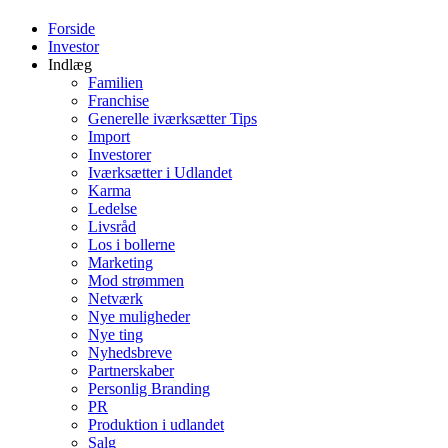
Forside
Investor
Indlæg
Familien
Franchise
Generelle iværksætter Tips
Import
Investorer
Iværksætter i Udlandet
Karma
Ledelse
Livsråd
Los i bollerne
Marketing
Mod strømmen
Netværk
Nye muligheder
Nye ting
Nyhedsbreve
Partnerskaber
Personlig Branding
PR
Produktion i udlandet
Salg