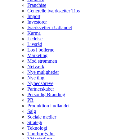
Franchise
Generelle iværksætter Tips
Import
Investorer
Iværksætter i Udlandet
Karma
Ledelse
Livsråd
Los i bollerne
Marketing
Mod strømmen
Netværk
Nye muligheder
Nye ting
Nyhedsbreve
Partnerskaber
Personlig Branding
PR
Produktion i udlandet
Salg
Sociale medier
Strategi
Teknologi
Thorborgs Jul