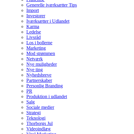
Generelle iværksætter Tips
Import
Investorer
Iværksætter i Udlandet
Karma
Ledelse
Livsråd
Los i bollerne
Marketing
Mod strømmen
Netværk
Nye muligheder
Nye ting
Nyhedsbreve
Partnerskaber
Personlig Branding
PR
Produktion i udlandet
Salg
Sociale medier
Strategi
Teknologi
Thorborgs Jul
Videoindlæg