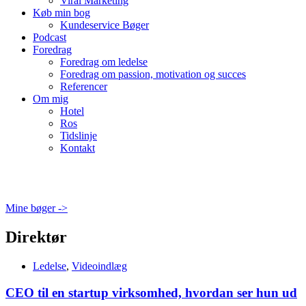
Viral Marketing
Køb min bog
Kundeservice Bøger
Podcast
Foredrag
Foredrag om ledelse
Foredrag om passion, motivation og succes
Referencer
Om mig
Hotel
Ros
Tidslinje
Kontakt
Mine bøger ->
Direktør
Ledelse
,
Videoindlæg
CEO til en startup virksomhed, hvordan ser hun ud