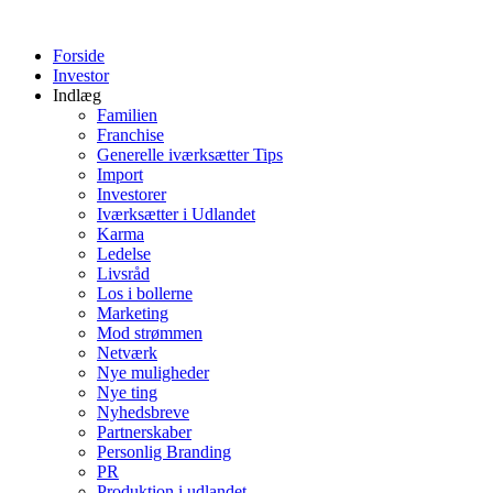
Videre
til
Forside
indhold
Investor
Indlæg
Familien
Franchise
Generelle iværksætter Tips
Import
Investorer
Iværksætter i Udlandet
Karma
Ledelse
Livsråd
Los i bollerne
Marketing
Mod strømmen
Netværk
Nye muligheder
Nye ting
Nyhedsbreve
Partnerskaber
Personlig Branding
PR
Produktion i udlandet