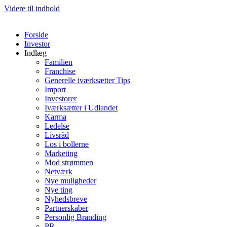
Videre til indhold
Forside
Investor
Indlæg
Familien
Franchise
Generelle iværksætter Tips
Import
Investorer
Iværksætter i Udlandet
Karma
Ledelse
Livsråd
Los i bollerne
Marketing
Mod strømmen
Netværk
Nye muligheder
Nye ting
Nyhedsbreve
Partnerskaber
Personlig Branding
PR