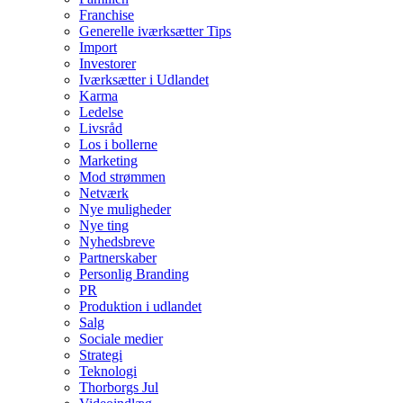
Franchise
Generelle iværksætter Tips
Import
Investorer
Iværksætter i Udlandet
Karma
Ledelse
Livsråd
Los i bollerne
Marketing
Mod strømmen
Netværk
Nye muligheder
Nye ting
Nyhedsbreve
Partnerskaber
Personlig Branding
PR
Produktion i udlandet
Salg
Sociale medier
Strategi
Teknologi
Thorborgs Jul