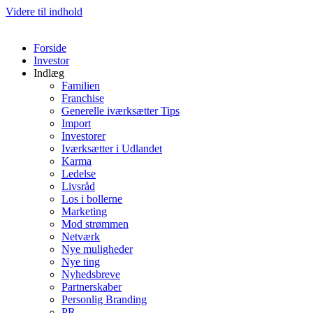
Videre til indhold
Forside
Investor
Indlæg
Familien
Franchise
Generelle iværksætter Tips
Import
Investorer
Iværksætter i Udlandet
Karma
Ledelse
Livsråd
Los i bollerne
Marketing
Mod strømmen
Netværk
Nye muligheder
Nye ting
Nyhedsbreve
Partnerskaber
Personlig Branding
PR