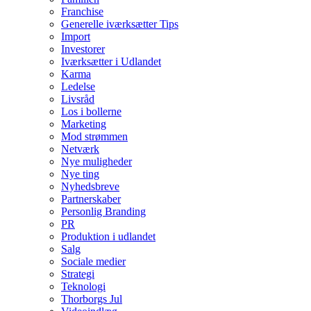
Franchise
Generelle iværksætter Tips
Import
Investorer
Iværksætter i Udlandet
Karma
Ledelse
Livsråd
Los i bollerne
Marketing
Mod strømmen
Netværk
Nye muligheder
Nye ting
Nyhedsbreve
Partnerskaber
Personlig Branding
PR
Produktion i udlandet
Salg
Sociale medier
Strategi
Teknologi
Thorborgs Jul