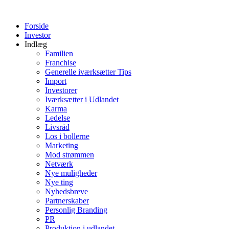
Videre
til
Forside
indhold
Investor
Indlæg
Familien
Franchise
Generelle iværksætter Tips
Import
Investorer
Iværksætter i Udlandet
Karma
Ledelse
Livsråd
Los i bollerne
Marketing
Mod strømmen
Netværk
Nye muligheder
Nye ting
Nyhedsbreve
Partnerskaber
Personlig Branding
PR
Produktion i udlandet