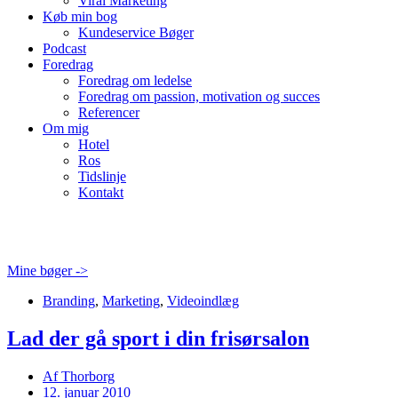
Viral Marketing
Køb min bog
Kundeservice Bøger
Podcast
Foredrag
Foredrag om ledelse
Foredrag om passion, motivation og succes
Referencer
Om mig
Hotel
Ros
Tidslinje
Kontakt
Mine bøger ->
Branding
,
Marketing
,
Videoindlæg
Lad der gå sport i din frisørsalon
Af
Thorborg
12. januar 2010