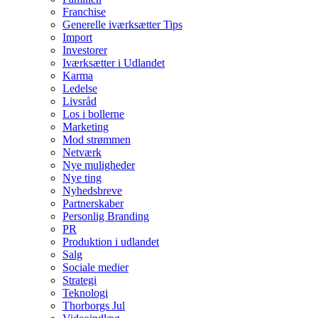
Franchise
Generelle iværksætter Tips
Import
Investorer
Iværksætter i Udlandet
Karma
Ledelse
Livsråd
Los i bollerne
Marketing
Mod strømmen
Netværk
Nye muligheder
Nye ting
Nyhedsbreve
Partnerskaber
Personlig Branding
PR
Produktion i udlandet
Salg
Sociale medier
Strategi
Teknologi
Thorborgs Jul