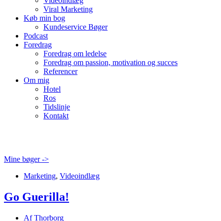
Videoindlæg
Viral Marketing
Køb min bog
Kundeservice Bøger
Podcast
Foredrag
Foredrag om ledelse
Foredrag om passion, motivation og succes
Referencer
Om mig
Hotel
Ros
Tidslinje
Kontakt
Mine bøger ->
Marketing
,
Videoindlæg
Go Guerilla!
Af
Thorborg