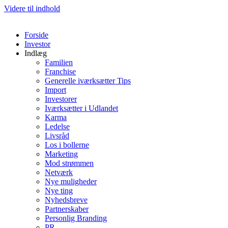
Videre til indhold
Forside
Investor
Indlæg
Familien
Franchise
Generelle iværksætter Tips
Import
Investorer
Iværksætter i Udlandet
Karma
Ledelse
Livsråd
Los i bollerne
Marketing
Mod strømmen
Netværk
Nye muligheder
Nye ting
Nyhedsbreve
Partnerskaber
Personlig Branding
PR