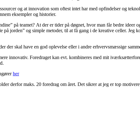
essourcer og at innovation som oftest intet har med opfindelser og tekno
nnem eksempler og historier.
ndine” på teamet? At der er tider på døgnet, hvor man får bedre ideer og
e på jorden” og simple metoder, til at få gang i de kreative celler. Je
under der skal have en god oplevelse eller i andre erhvervsmæssige sa
ver mere innovativ. Foredraget kan evt. kombineres med mit iværksætterfo
d.
angører
her
lder derfor maks. 20 foredrag om året. Det sikrer at jeg er top motiveret