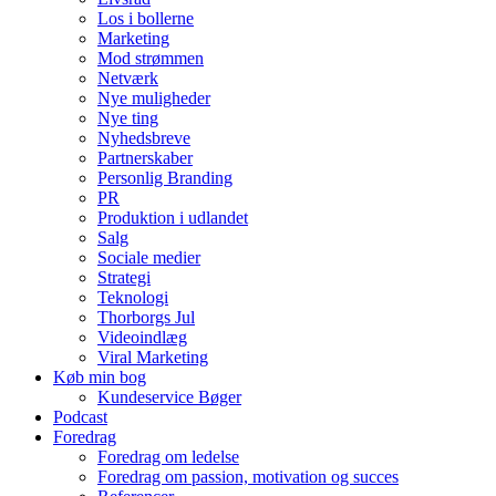
Los i bollerne
Marketing
Mod strømmen
Netværk
Nye muligheder
Nye ting
Nyhedsbreve
Partnerskaber
Personlig Branding
PR
Produktion i udlandet
Salg
Sociale medier
Strategi
Teknologi
Thorborgs Jul
Videoindlæg
Viral Marketing
Køb min bog
Kundeservice Bøger
Podcast
Foredrag
Foredrag om ledelse
Foredrag om passion, motivation og succes