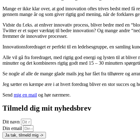
Mange er ikke klar over, at god innovation oftes trives bedst med få r
gennem mange år og som giver rigtig god mening, når de forklares ge
Vidste du f.eks. at enhver innovativ process, bliver bedre med en “blo
Twitter er et super værktøj til bedre innovation? Og mange andre “ned
fremmer de innovative processer.
Innovationsforedraget er perfekt til en ledelsesgruppe, en samling k
Alle vil gå fra foredraget, med rigtig god energi og lysten til at bli
minutter og det kombineres rigtig godt med 15 – 30 minutters spørgeti
Se nogle af alle de mange glade mails jeg har fået fra tilhørere og arr
Jeg sætter en kæmpe ære i at hvert foredrag bliver en stor succes og ho
Send
mig en mail
og hør nærmere.
Tilmeld dig mit nyhedsbrev
Dit navn
Din email
Ja tak, tilmeld mig ->