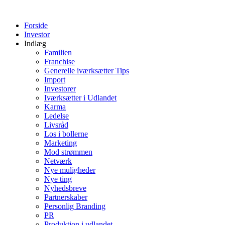
Videre
til
Forside
indhold
Investor
Indlæg
Familien
Franchise
Generelle iværksætter Tips
Import
Investorer
Iværksætter i Udlandet
Karma
Ledelse
Livsråd
Los i bollerne
Marketing
Mod strømmen
Netværk
Nye muligheder
Nye ting
Nyhedsbreve
Partnerskaber
Personlig Branding
PR
Produktion i udlandet