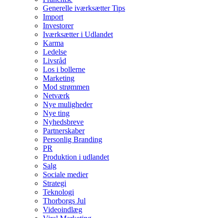
Generelle iværksætter Tips
Import
Investorer
Iværksætter i Udlandet
Karma
Ledelse
Livsråd
Los i bollerne
Marketing
Mod strømmen
Netværk
Nye muligheder
Nye ting
Nyhedsbreve
Partnerskaber
Personlig Branding
PR
Produktion i udlandet
Salg
Sociale medier
Strategi
Teknologi
Thorborgs Jul
Videoindlæg