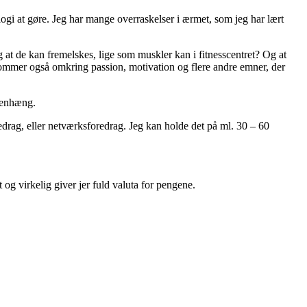
logi at gøre. Jeg har mange overraskelser i ærmet, som jeg har lært
 at de kan fremelskes, lige som muskler kan i fitnesscentret? Og at
g kommer også omkring passion, motivation og flere andre emner, der
mmenhæng.
redrag, eller netværksforedrag. Jeg kan holde det på ml. 30 – 60
 og virkelig giver jer fuld valuta for pengene.