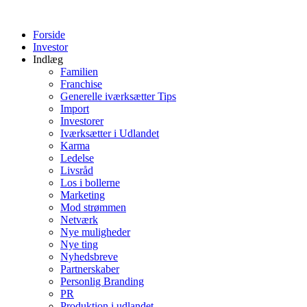
Videre
til
Forside
indhold
Investor
Indlæg
Familien
Franchise
Generelle iværksætter Tips
Import
Investorer
Iværksætter i Udlandet
Karma
Ledelse
Livsråd
Los i bollerne
Marketing
Mod strømmen
Netværk
Nye muligheder
Nye ting
Nyhedsbreve
Partnerskaber
Personlig Branding
PR
Produktion i udlandet