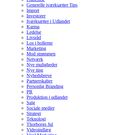
Generelle iværksætter Tips
Import
Investorer
Iværksætter i Udlandet
Karma
Ledelse
Livsråd
Los i bollerne
Marketing
Mod strømmen
Netværk
Nye muligheder
Nye ting
Nyhedsbreve
Partnerskaber
Personlig Branding
PR
Produktion i udlandet
Salg
Sociale medier
Strategi
Teknologi
Thorborgs Jul
Videoindlæg