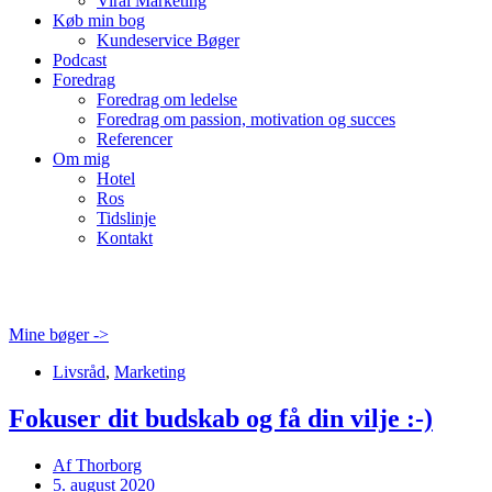
Viral Marketing
Køb min bog
Kundeservice Bøger
Podcast
Foredrag
Foredrag om ledelse
Foredrag om passion, motivation og succes
Referencer
Om mig
Hotel
Ros
Tidslinje
Kontakt
Mine bøger ->
Livsråd
,
Marketing
Fokuser dit budskab og få din vilje :-)
Af
Thorborg
5. august 2020