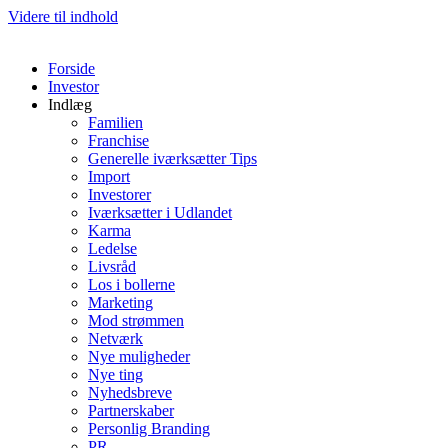
Videre til indhold
Forside
Investor
Indlæg
Familien
Franchise
Generelle iværksætter Tips
Import
Investorer
Iværksætter i Udlandet
Karma
Ledelse
Livsråd
Los i bollerne
Marketing
Mod strømmen
Netværk
Nye muligheder
Nye ting
Nyhedsbreve
Partnerskaber
Personlig Branding
PR