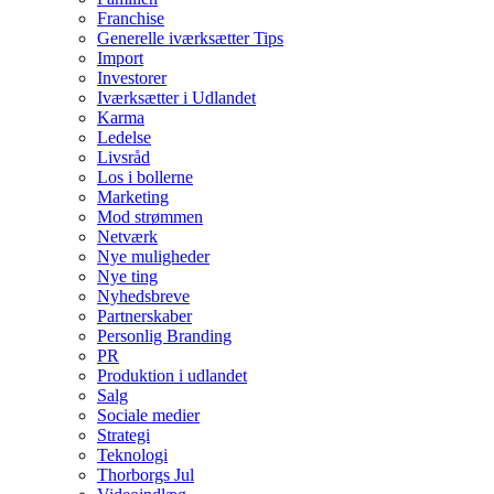
Franchise
Generelle iværksætter Tips
Import
Investorer
Iværksætter i Udlandet
Karma
Ledelse
Livsråd
Los i bollerne
Marketing
Mod strømmen
Netværk
Nye muligheder
Nye ting
Nyhedsbreve
Partnerskaber
Personlig Branding
PR
Produktion i udlandet
Salg
Sociale medier
Strategi
Teknologi
Thorborgs Jul