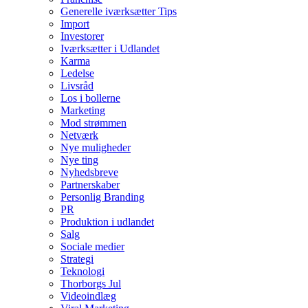
Generelle iværksætter Tips
Import
Investorer
Iværksætter i Udlandet
Karma
Ledelse
Livsråd
Los i bollerne
Marketing
Mod strømmen
Netværk
Nye muligheder
Nye ting
Nyhedsbreve
Partnerskaber
Personlig Branding
PR
Produktion i udlandet
Salg
Sociale medier
Strategi
Teknologi
Thorborgs Jul
Videoindlæg