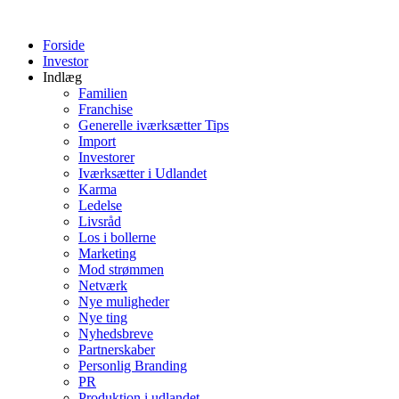
Videre
til
Forside
indhold
Investor
Indlæg
Familien
Franchise
Generelle iværksætter Tips
Import
Investorer
Iværksætter i Udlandet
Karma
Ledelse
Livsråd
Los i bollerne
Marketing
Mod strømmen
Netværk
Nye muligheder
Nye ting
Nyhedsbreve
Partnerskaber
Personlig Branding
PR
Produktion i udlandet