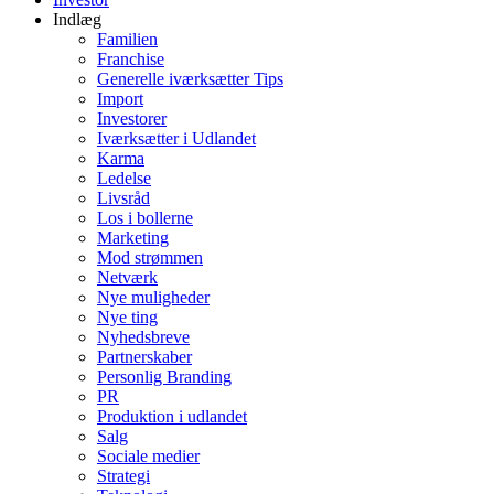
Indlæg
Familien
Franchise
Generelle iværksætter Tips
Import
Investorer
Iværksætter i Udlandet
Karma
Ledelse
Livsråd
Los i bollerne
Marketing
Mod strømmen
Netværk
Nye muligheder
Nye ting
Nyhedsbreve
Partnerskaber
Personlig Branding
PR
Produktion i udlandet
Salg
Sociale medier
Strategi