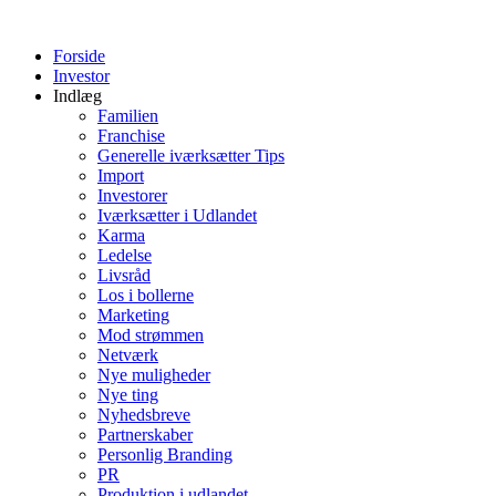
Videre
til
Forside
indhold
Investor
Indlæg
Familien
Franchise
Generelle iværksætter Tips
Import
Investorer
Iværksætter i Udlandet
Karma
Ledelse
Livsråd
Los i bollerne
Marketing
Mod strømmen
Netværk
Nye muligheder
Nye ting
Nyhedsbreve
Partnerskaber
Personlig Branding
PR
Produktion i udlandet