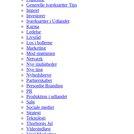
Generelle iværksætter Tips
Import
Investorer
Iværksætter i Udlandet
Karma
Ledelse
Livsråd
Los i bollerne
Marketing
Mod strømmen
Netværk
Nye muligheder
Nye ting
Nyhedsbreve
Partnerskaber
Personlig Branding
PR
Produktion i udlandet
Salg
Sociale medier
Strategi
Teknologi
Thorborgs Jul
Videoindlæg