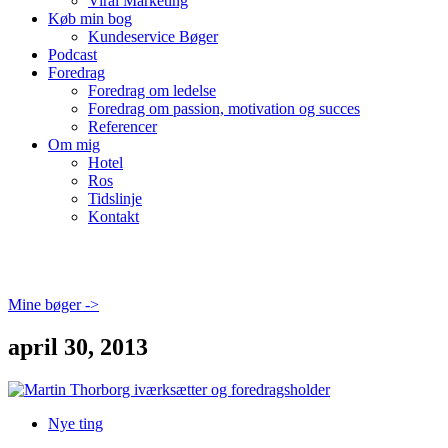
Viral Marketing
Køb min bog
Kundeservice Bøger
Podcast
Foredrag
Foredrag om ledelse
Foredrag om passion, motivation og succes
Referencer
Om mig
Hotel
Ros
Tidslinje
Kontakt
Mine bøger ->
april 30, 2013
Nye ting