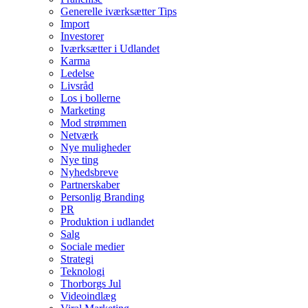
Generelle iværksætter Tips
Import
Investorer
Iværksætter i Udlandet
Karma
Ledelse
Livsråd
Los i bollerne
Marketing
Mod strømmen
Netværk
Nye muligheder
Nye ting
Nyhedsbreve
Partnerskaber
Personlig Branding
PR
Produktion i udlandet
Salg
Sociale medier
Strategi
Teknologi
Thorborgs Jul
Videoindlæg