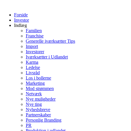
Videre
til
Forside
indhold
Investor
Indlæg
Familien
Franchise
Generelle iværksætter Tips
Import
Investorer
Iværksætter i Udlandet
Karma
Ledelse
Livsråd
Los i bollerne
Marketing
Mod strømmen
Netværk
Nye muligheder
Nye ting
Nyhedsbreve
Partnerskaber
Personlig Branding
PR
Produktion i udlandet