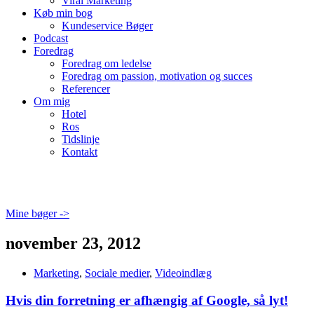
Viral Marketing
Køb min bog
Kundeservice Bøger
Podcast
Foredrag
Foredrag om ledelse
Foredrag om passion, motivation og succes
Referencer
Om mig
Hotel
Ros
Tidslinje
Kontakt
Mine bøger ->
november 23, 2012
Marketing
,
Sociale medier
,
Videoindlæg
Hvis din forretning er afhængig af Google, så lyt!