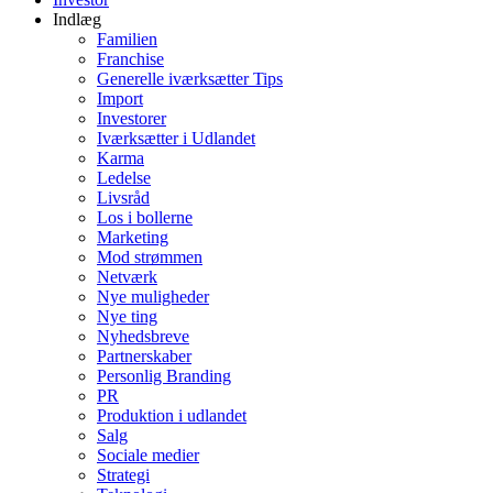
Indlæg
Familien
Franchise
Generelle iværksætter Tips
Import
Investorer
Iværksætter i Udlandet
Karma
Ledelse
Livsråd
Los i bollerne
Marketing
Mod strømmen
Netværk
Nye muligheder
Nye ting
Nyhedsbreve
Partnerskaber
Personlig Branding
PR
Produktion i udlandet
Salg
Sociale medier
Strategi