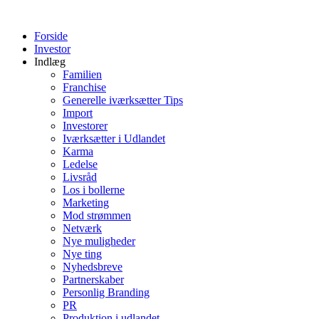
Videre
til
Forside
indhold
Investor
Indlæg
Familien
Franchise
Generelle iværksætter Tips
Import
Investorer
Iværksætter i Udlandet
Karma
Ledelse
Livsråd
Los i bollerne
Marketing
Mod strømmen
Netværk
Nye muligheder
Nye ting
Nyhedsbreve
Partnerskaber
Personlig Branding
PR
Produktion i udlandet