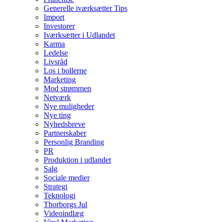
Generelle iværksætter Tips
Import
Investorer
Iværksætter i Udlandet
Karma
Ledelse
Livsråd
Los i bollerne
Marketing
Mod strømmen
Netværk
Nye muligheder
Nye ting
Nyhedsbreve
Partnerskaber
Personlig Branding
PR
Produktion i udlandet
Salg
Sociale medier
Strategi
Teknologi
Thorborgs Jul
Videoindlæg