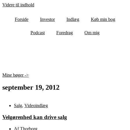
Videre til indhold
Forside
Investor
Indlæg
Køb min bog
Podcast
Foredrag
Om mig
Mine bøger ->
september 19, 2012
Salg
,
Videoindlæg
Velgørenhed kan drive salg
Af
Thorborg