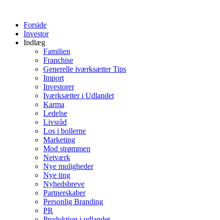
Videre
til
Forside
indhold
Investor
Indlæg
Familien
Franchise
Generelle iværksætter Tips
Import
Investorer
Iværksætter i Udlandet
Karma
Ledelse
Livsråd
Los i bollerne
Marketing
Mod strømmen
Netværk
Nye muligheder
Nye ting
Nyhedsbreve
Partnerskaber
Personlig Branding
PR
Produktion i udlandet