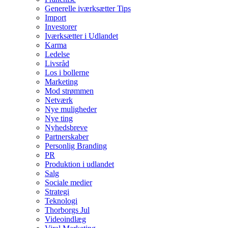
Generelle iværksætter Tips
Import
Investorer
Iværksætter i Udlandet
Karma
Ledelse
Livsråd
Los i bollerne
Marketing
Mod strømmen
Netværk
Nye muligheder
Nye ting
Nyhedsbreve
Partnerskaber
Personlig Branding
PR
Produktion i udlandet
Salg
Sociale medier
Strategi
Teknologi
Thorborgs Jul
Videoindlæg