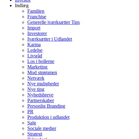
Indlæg
Familien
Franchise
Generelle iværksætter Tips
Import
Investorer
Iværksætter i Udlandet
Karma
Ledelse
Livsråd
Los i bollerne
Marketing
Mod strømmen
Netværk
Nye muligheder
Nye ting
Nyhedsbreve
Partnerskaber
Personlig Branding
PR
Produktion i udlandet
Salg
Sociale medier
Strategi