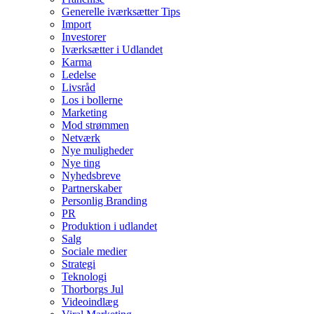
Generelle iværksætter Tips
Import
Investorer
Iværksætter i Udlandet
Karma
Ledelse
Livsråd
Los i bollerne
Marketing
Mod strømmen
Netværk
Nye muligheder
Nye ting
Nyhedsbreve
Partnerskaber
Personlig Branding
PR
Produktion i udlandet
Salg
Sociale medier
Strategi
Teknologi
Thorborgs Jul
Videoindlæg