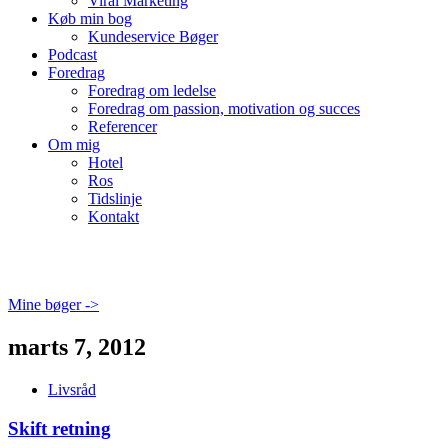
Viral Marketing
Køb min bog
Kundeservice Bøger
Podcast
Foredrag
Foredrag om ledelse
Foredrag om passion, motivation og succes
Referencer
Om mig
Hotel
Ros
Tidslinje
Kontakt
Mine bøger ->
marts 7, 2012
Livsråd
Skift retning