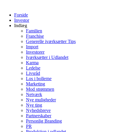
Videre
til
Forside
indhold
Investor
Indlæg
Familien
Franchise
Generelle iværksætter Tips
Import
Investorer
Iværksætter i Udlandet
Karma
Ledelse
Livsråd
Los i bollerne
Marketing
Mod strømmen
Netværk
Nye muligheder
Nye ting
Nyhedsbreve
Partnerskaber
Personlig Branding
PR
Produktion i udlandet