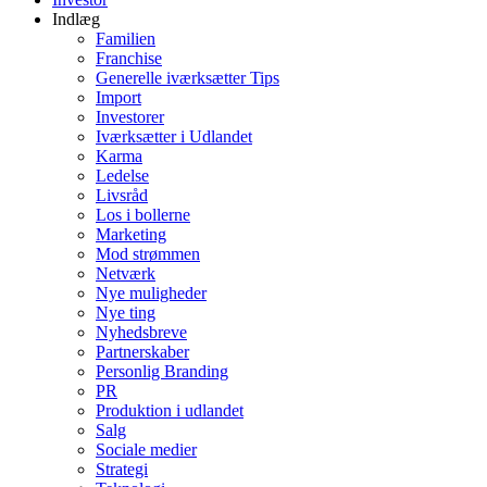
Indlæg
Familien
Franchise
Generelle iværksætter Tips
Import
Investorer
Iværksætter i Udlandet
Karma
Ledelse
Livsråd
Los i bollerne
Marketing
Mod strømmen
Netværk
Nye muligheder
Nye ting
Nyhedsbreve
Partnerskaber
Personlig Branding
PR
Produktion i udlandet
Salg
Sociale medier
Strategi