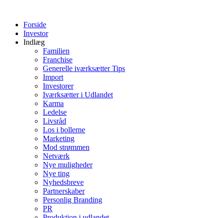
Videre
til
Forside
indhold
Investor
Indlæg
Familien
Franchise
Generelle iværksætter Tips
Import
Investorer
Iværksætter i Udlandet
Karma
Ledelse
Livsråd
Los i bollerne
Marketing
Mod strømmen
Netværk
Nye muligheder
Nye ting
Nyhedsbreve
Partnerskaber
Personlig Branding
PR
Produktion i udlandet