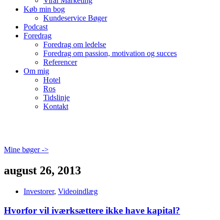
Viral Marketing
Køb min bog
Kundeservice Bøger
Podcast
Foredrag
Foredrag om ledelse
Foredrag om passion, motivation og succes
Referencer
Om mig
Hotel
Ros
Tidslinje
Kontakt
Mine bøger ->
august 26, 2013
Investorer
,
Videoindlæg
Hvorfor vil iværksættere ikke have kapital?