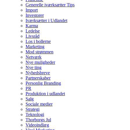
Generelle iværksætter Tips
Import
Investorer
Iværksætter i Udlandet
Karma
Ledelse
Livsråd
Los i bollerne
Marketing
Mod strømmen
Netværk
Nye muligheder
Nye ting
Nyhedsbreve
Partnerskaber
Personlig Branding
PR
Produktion i udlandet
Salg
Sociale medier
Strategi
Teknologi
Thorborgs Jul
Videoindlæg