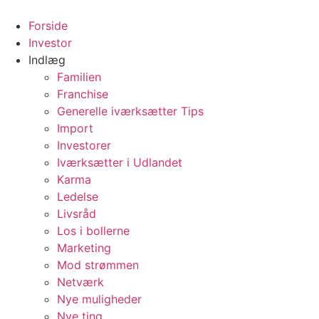
Videre
til
Forside
indhold
Investor
Indlæg
Familien
Franchise
Generelle iværksætter Tips
Import
Investorer
Iværksætter i Udlandet
Karma
Ledelse
Livsråd
Los i bollerne
Marketing
Mod strømmen
Netværk
Nye muligheder
Nye ting