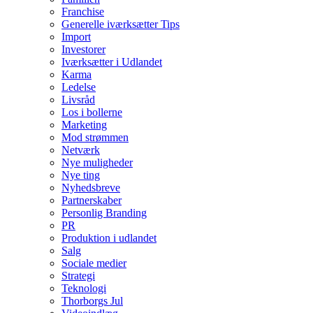
Franchise
Generelle iværksætter Tips
Import
Investorer
Iværksætter i Udlandet
Karma
Ledelse
Livsråd
Los i bollerne
Marketing
Mod strømmen
Netværk
Nye muligheder
Nye ting
Nyhedsbreve
Partnerskaber
Personlig Branding
PR
Produktion i udlandet
Salg
Sociale medier
Strategi
Teknologi
Thorborgs Jul