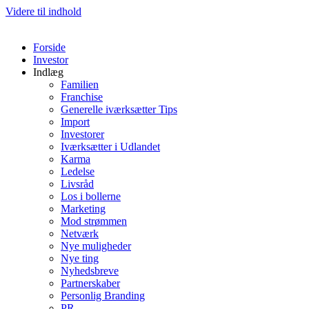
Videre til indhold
Forside
Investor
Indlæg
Familien
Franchise
Generelle iværksætter Tips
Import
Investorer
Iværksætter i Udlandet
Karma
Ledelse
Livsråd
Los i bollerne
Marketing
Mod strømmen
Netværk
Nye muligheder
Nye ting
Nyhedsbreve
Partnerskaber
Personlig Branding
PR