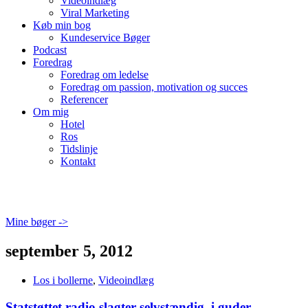
Videoindlæg
Viral Marketing
Køb min bog
Kundeservice Bøger
Podcast
Foredrag
Foredrag om ledelse
Foredrag om passion, motivation og succes
Referencer
Om mig
Hotel
Ros
Tidslinje
Kontakt
Mine bøger ->
september 5, 2012
Los i bollerne
,
Videoindlæg
Statstøttet radio slagter selvstændig, i guder…