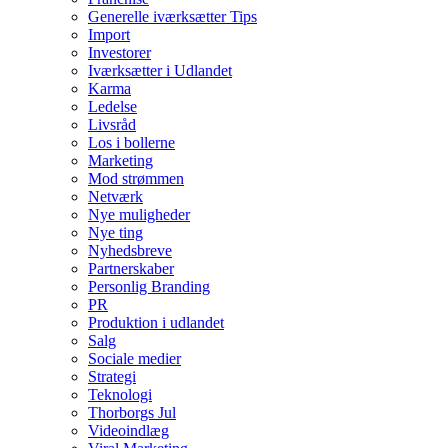
Generelle iværksætter Tips
Import
Investorer
Iværksætter i Udlandet
Karma
Ledelse
Livsråd
Los i bollerne
Marketing
Mod strømmen
Netværk
Nye muligheder
Nye ting
Nyhedsbreve
Partnerskaber
Personlig Branding
PR
Produktion i udlandet
Salg
Sociale medier
Strategi
Teknologi
Thorborgs Jul
Videoindlæg