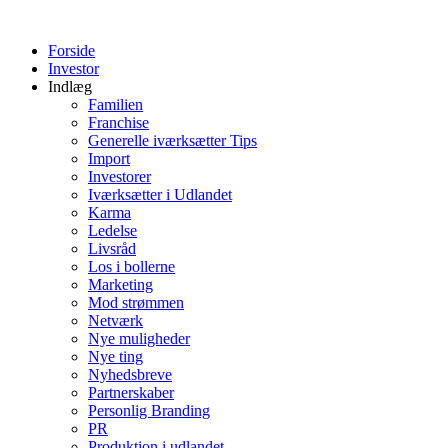
Videre
til
Forside
indhold
Investor
Indlæg
Familien
Franchise
Generelle iværksætter Tips
Import
Investorer
Iværksætter i Udlandet
Karma
Ledelse
Livsråd
Los i bollerne
Marketing
Mod strømmen
Netværk
Nye muligheder
Nye ting
Nyhedsbreve
Partnerskaber
Personlig Branding
PR
Produktion i udlandet