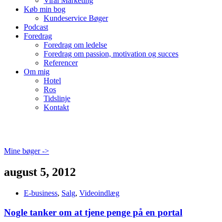
Viral Marketing
Køb min bog
Kundeservice Bøger
Podcast
Foredrag
Foredrag om ledelse
Foredrag om passion, motivation og succes
Referencer
Om mig
Hotel
Ros
Tidslinje
Kontakt
Mine bøger ->
august 5, 2012
E-business
,
Salg
,
Videoindlæg
Nogle tanker om at tjene penge på en portal