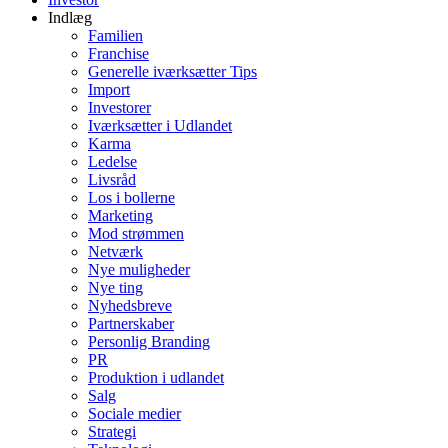
Indlæg
Familien
Franchise
Generelle iværksætter Tips
Import
Investorer
Iværksætter i Udlandet
Karma
Ledelse
Livsråd
Los i bollerne
Marketing
Mod strømmen
Netværk
Nye muligheder
Nye ting
Nyhedsbreve
Partnerskaber
Personlig Branding
PR
Produktion i udlandet
Salg
Sociale medier
Strategi