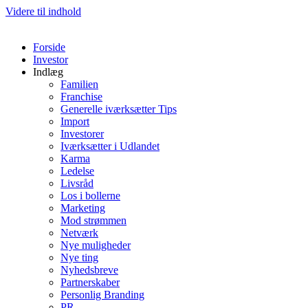
Videre til indhold
Forside
Investor
Indlæg
Familien
Franchise
Generelle iværksætter Tips
Import
Investorer
Iværksætter i Udlandet
Karma
Ledelse
Livsråd
Los i bollerne
Marketing
Mod strømmen
Netværk
Nye muligheder
Nye ting
Nyhedsbreve
Partnerskaber
Personlig Branding
PR