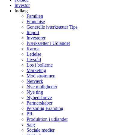
Investor
Indlæg
Familien
Franchise
Generelle iværksætter Tips
Import
Investorer
Iværksætter i Udlandet
Karma
Ledelse
Livsråd
Los i bollerne
Marketing
Mod strømmen
Netværk
Nye muligheder
Nye ting
Nyhedsbreve
Partnerskaber
Personlig Branding
PR
Produktion i udlandet
Salg
Sociale medier