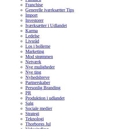
Franchise
Generelle iværksætter Tips
Import
Investorer
Iværksætter i Udlandet
Karma
Ledelse
Livsråd
Los i bollerne
Marketing
Mod strømmen
Netværk
Nye muligheder
Nye ting
Nyhedsbreve
Partnerskaber
Personlig Branding
PR
Produktion i udlandet
Salg
Sociale medier
Strategi
Teknologi
Thorborgs Jul