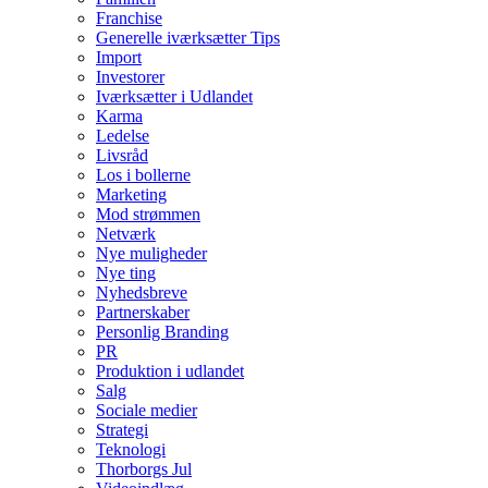
Franchise
Generelle iværksætter Tips
Import
Investorer
Iværksætter i Udlandet
Karma
Ledelse
Livsråd
Los i bollerne
Marketing
Mod strømmen
Netværk
Nye muligheder
Nye ting
Nyhedsbreve
Partnerskaber
Personlig Branding
PR
Produktion i udlandet
Salg
Sociale medier
Strategi
Teknologi
Thorborgs Jul