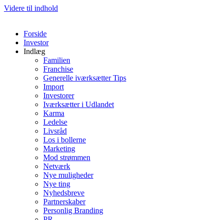
Videre til indhold
Forside
Investor
Indlæg
Familien
Franchise
Generelle iværksætter Tips
Import
Investorer
Iværksætter i Udlandet
Karma
Ledelse
Livsråd
Los i bollerne
Marketing
Mod strømmen
Netværk
Nye muligheder
Nye ting
Nyhedsbreve
Partnerskaber
Personlig Branding
PR