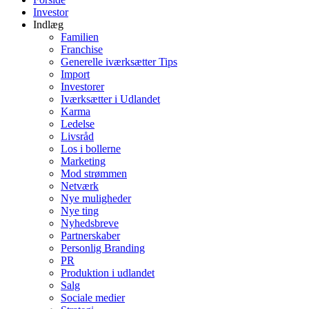
Investor
Indlæg
Familien
Franchise
Generelle iværksætter Tips
Import
Investorer
Iværksætter i Udlandet
Karma
Ledelse
Livsråd
Los i bollerne
Marketing
Mod strømmen
Netværk
Nye muligheder
Nye ting
Nyhedsbreve
Partnerskaber
Personlig Branding
PR
Produktion i udlandet
Salg
Sociale medier