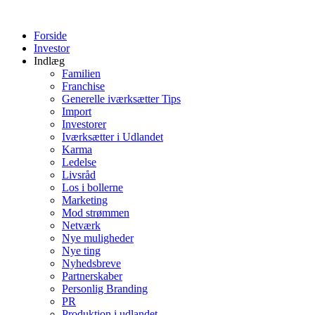
Videre
til
Forside
indhold
Investor
Indlæg
Familien
Franchise
Generelle iværksætter Tips
Import
Investorer
Iværksætter i Udlandet
Karma
Ledelse
Livsråd
Los i bollerne
Marketing
Mod strømmen
Netværk
Nye muligheder
Nye ting
Nyhedsbreve
Partnerskaber
Personlig Branding
PR
Produktion i udlandet