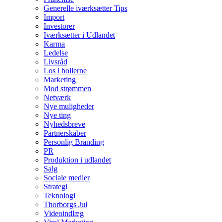
Generelle iværksætter Tips
Import
Investorer
Iværksætter i Udlandet
Karma
Ledelse
Livsråd
Los i bollerne
Marketing
Mod strømmen
Netværk
Nye muligheder
Nye ting
Nyhedsbreve
Partnerskaber
Personlig Branding
PR
Produktion i udlandet
Salg
Sociale medier
Strategi
Teknologi
Thorborgs Jul
Videoindlæg