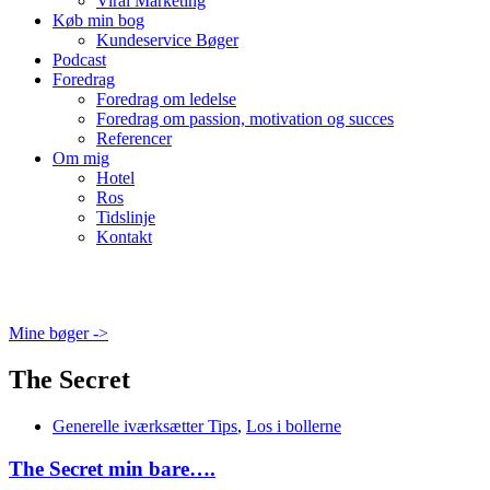
Viral Marketing
Køb min bog
Kundeservice Bøger
Podcast
Foredrag
Foredrag om ledelse
Foredrag om passion, motivation og succes
Referencer
Om mig
Hotel
Ros
Tidslinje
Kontakt
Mine bøger ->
The Secret
Generelle iværksætter Tips
,
Los i bollerne
The Secret min bare….