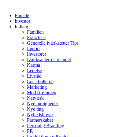
Videre
til
Forside
indhold
Investor
Indlæg
Familien
Franchise
Generelle iværksætter Tips
Import
Investorer
Iværksætter i Udlandet
Karma
Ledelse
Livsråd
Los i bollerne
Marketing
Mod strømmen
Netværk
Nye muligheder
Nye ting
Nyhedsbreve
Partnerskaber
Personlig Branding
PR
Produktion i udlandet