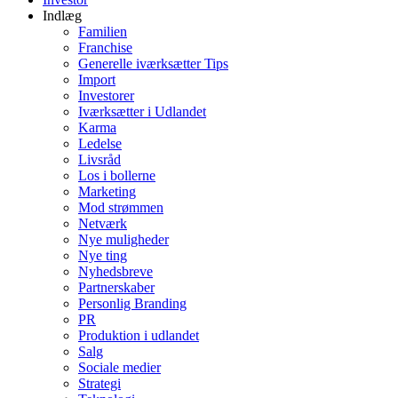
Indlæg
Familien
Franchise
Generelle iværksætter Tips
Import
Investorer
Iværksætter i Udlandet
Karma
Ledelse
Livsråd
Los i bollerne
Marketing
Mod strømmen
Netværk
Nye muligheder
Nye ting
Nyhedsbreve
Partnerskaber
Personlig Branding
PR
Produktion i udlandet
Salg
Sociale medier
Strategi