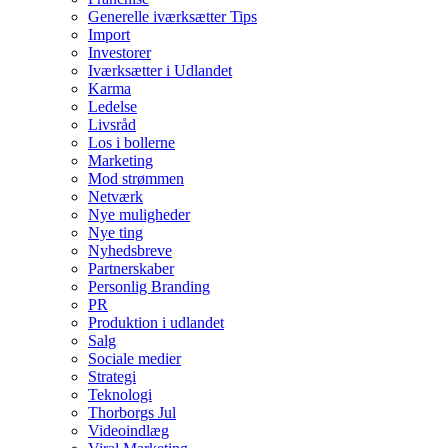
Generelle iværksætter Tips
Import
Investorer
Iværksætter i Udlandet
Karma
Ledelse
Livsråd
Los i bollerne
Marketing
Mod strømmen
Netværk
Nye muligheder
Nye ting
Nyhedsbreve
Partnerskaber
Personlig Branding
PR
Produktion i udlandet
Salg
Sociale medier
Strategi
Teknologi
Thorborgs Jul
Videoindlæg