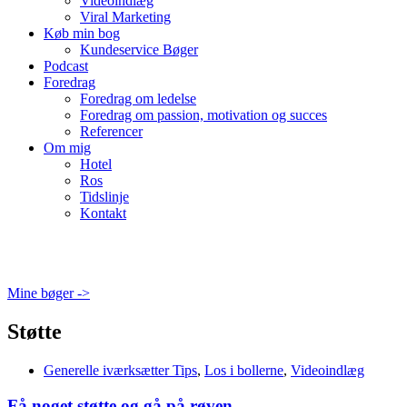
Videoindlæg
Viral Marketing
Køb min bog
Kundeservice Bøger
Podcast
Foredrag
Foredrag om ledelse
Foredrag om passion, motivation og succes
Referencer
Om mig
Hotel
Ros
Tidslinje
Kontakt
Mine bøger ->
Støtte
Generelle iværksætter Tips
,
Los i bollerne
,
Videoindlæg
Få noget støtte og gå på røven…