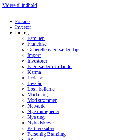
Videre til indhold
Forside
Investor
Indlæg
Familien
Franchise
Generelle iværksætter Tips
Import
Investorer
Iværksætter i Udlandet
Karma
Ledelse
Livsråd
Los i bollerne
Marketing
Mod strømmen
Netværk
Nye muligheder
Nye ting
Nyhedsbreve
Partnerskaber
Personlig Branding
PR