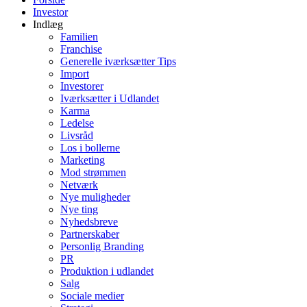
Investor
Indlæg
Familien
Franchise
Generelle iværksætter Tips
Import
Investorer
Iværksætter i Udlandet
Karma
Ledelse
Livsråd
Los i bollerne
Marketing
Mod strømmen
Netværk
Nye muligheder
Nye ting
Nyhedsbreve
Partnerskaber
Personlig Branding
PR
Produktion i udlandet
Salg
Sociale medier