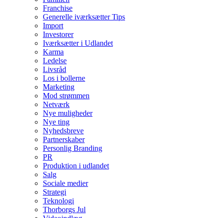
Franchise
Generelle iværksætter Tips
Import
Investorer
Iværksætter i Udlandet
Karma
Ledelse
Livsråd
Los i bollerne
Marketing
Mod strømmen
Netværk
Nye muligheder
Nye ting
Nyhedsbreve
Partnerskaber
Personlig Branding
PR
Produktion i udlandet
Salg
Sociale medier
Strategi
Teknologi
Thorborgs Jul