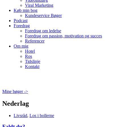
Videoindlæg
Viral Marketing
Køb min bog
Kundeservice Bøger
Podcast
Foredrag
Foredrag om ledelse
Foredrag om passion, motivation og succes
Referencer
Om mig
Hotel
Ros
Tidslinje
Kontakt
Mine bøger ->
Nederlag
Livsråd
,
Los i bollerne
Faldt du?