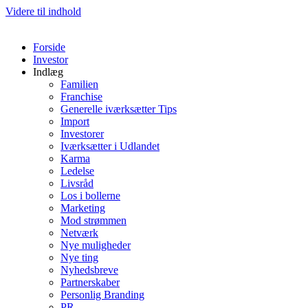
Videre til indhold
Forside
Investor
Indlæg
Familien
Franchise
Generelle iværksætter Tips
Import
Investorer
Iværksætter i Udlandet
Karma
Ledelse
Livsråd
Los i bollerne
Marketing
Mod strømmen
Netværk
Nye muligheder
Nye ting
Nyhedsbreve
Partnerskaber
Personlig Branding
PR