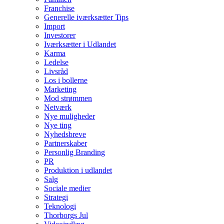
Franchise
Generelle iværksætter Tips
Import
Investorer
Iværksætter i Udlandet
Karma
Ledelse
Livsråd
Los i bollerne
Marketing
Mod strømmen
Netværk
Nye muligheder
Nye ting
Nyhedsbreve
Partnerskaber
Personlig Branding
PR
Produktion i udlandet
Salg
Sociale medier
Strategi
Teknologi
Thorborgs Jul