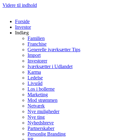
Videre til indhold
Forside
Investor
Indlæg
Familien
Franchise
Generelle iværksætter Tips
Import
Investorer
Iværksætter i Udlandet
Karma
Ledelse
Livsråd
Los i bollerne
Marketing
Mod strømmen
Netværk
Nye muligheder
Nye ting
Nyhedsbreve
Partnerskaber
Personlig Branding
PR