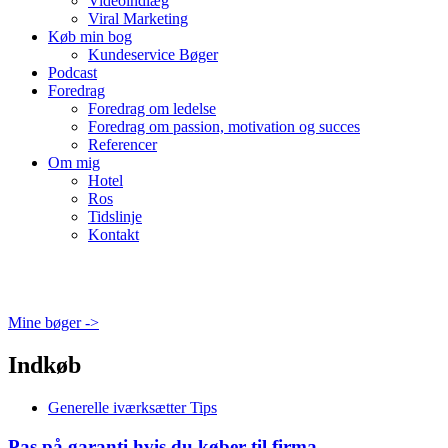
Videoindlæg
Viral Marketing
Køb min bog
Kundeservice Bøger
Podcast
Foredrag
Foredrag om ledelse
Foredrag om passion, motivation og succes
Referencer
Om mig
Hotel
Ros
Tidslinje
Kontakt
Mine bøger ->
Indkøb
Generelle iværksætter Tips
Pas på garanti hvis du køber til firma