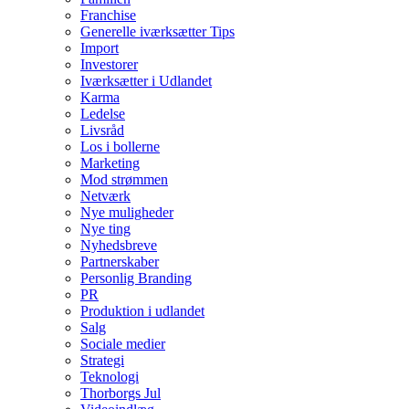
Franchise
Generelle iværksætter Tips
Import
Investorer
Iværksætter i Udlandet
Karma
Ledelse
Livsråd
Los i bollerne
Marketing
Mod strømmen
Netværk
Nye muligheder
Nye ting
Nyhedsbreve
Partnerskaber
Personlig Branding
PR
Produktion i udlandet
Salg
Sociale medier
Strategi
Teknologi
Thorborgs Jul