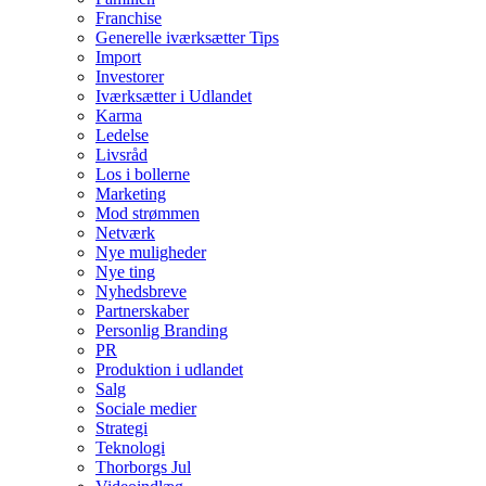
Franchise
Generelle iværksætter Tips
Import
Investorer
Iværksætter i Udlandet
Karma
Ledelse
Livsråd
Los i bollerne
Marketing
Mod strømmen
Netværk
Nye muligheder
Nye ting
Nyhedsbreve
Partnerskaber
Personlig Branding
PR
Produktion i udlandet
Salg
Sociale medier
Strategi
Teknologi
Thorborgs Jul