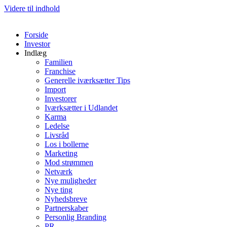
Videre til indhold
Forside
Investor
Indlæg
Familien
Franchise
Generelle iværksætter Tips
Import
Investorer
Iværksætter i Udlandet
Karma
Ledelse
Livsråd
Los i bollerne
Marketing
Mod strømmen
Netværk
Nye muligheder
Nye ting
Nyhedsbreve
Partnerskaber
Personlig Branding
PR