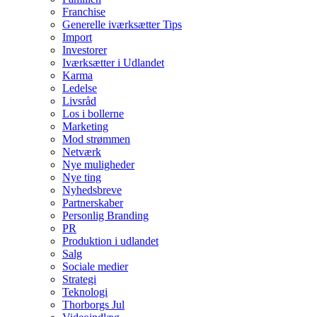
Franchise
Generelle iværksætter Tips
Import
Investorer
Iværksætter i Udlandet
Karma
Ledelse
Livsråd
Los i bollerne
Marketing
Mod strømmen
Netværk
Nye muligheder
Nye ting
Nyhedsbreve
Partnerskaber
Personlig Branding
PR
Produktion i udlandet
Salg
Sociale medier
Strategi
Teknologi
Thorborgs Jul