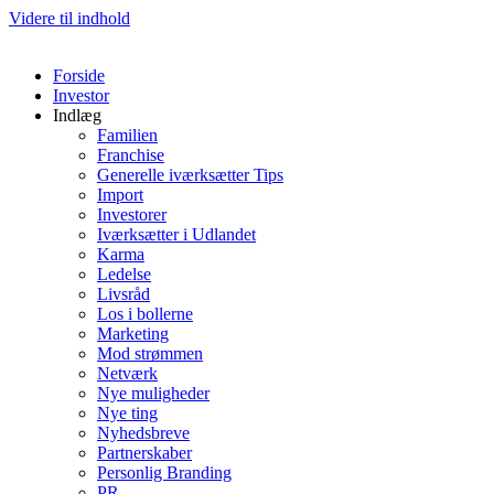
Videre til indhold
Forside
Investor
Indlæg
Familien
Franchise
Generelle iværksætter Tips
Import
Investorer
Iværksætter i Udlandet
Karma
Ledelse
Livsråd
Los i bollerne
Marketing
Mod strømmen
Netværk
Nye muligheder
Nye ting
Nyhedsbreve
Partnerskaber
Personlig Branding
PR