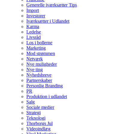
Generelle iværksætter Tips
Import
Investorer
Iværksætter i Udlandet
Karma
Ledelse
Livsråd
Los i bollerne
Marketing
Mod strømmen
Netværk
Nye muligheder
Nye ting
Nyhedsbreve
Partnerskaber
Personlig Branding
PR
Produktion i udlandet
Salg
Sociale medier
Strategi
Teknologi
Thorborgs Jul
Videoindlæg