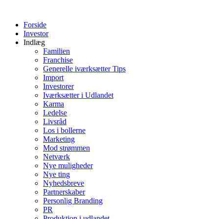
Videre
til
Forside
indhold
Investor
Indlæg
Familien
Franchise
Generelle iværksætter Tips
Import
Investorer
Iværksætter i Udlandet
Karma
Ledelse
Livsråd
Los i bollerne
Marketing
Mod strømmen
Netværk
Nye muligheder
Nye ting
Nyhedsbreve
Partnerskaber
Personlig Branding
PR
Produktion i udlandet