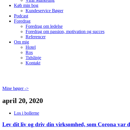
Viral Marketing
Køb min bog
Kundeservice Bøger
Podcast
Foredrag
Foredrag om ledelse
Foredrag om passion, motivation og succes
Referencer
Om mig
Hotel
Ros
Tidslinje
Kontakt
Mine bøger ->
april 20, 2020
Los i bollerne
Lev dit liv og driv din virksomhed, som Corona var de