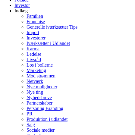
Investor
Indlæg
Familien
Franchise
Generelle iværksætter Tips
Import
Investorer
Iværksætter i Udlandet
Karma
Ledelse
Livsråd
Los i bollerne
Marketing
Mod strømmen
Netværk
Nye muligheder
Nye ting
Nyhedsbreve
Partnerskaber
Personlig Branding
PR
Produktion i udlandet
Salg
Sociale medier