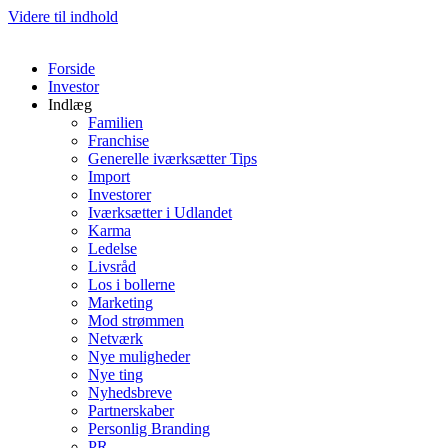
Videre til indhold
Forside
Investor
Indlæg
Familien
Franchise
Generelle iværksætter Tips
Import
Investorer
Iværksætter i Udlandet
Karma
Ledelse
Livsråd
Los i bollerne
Marketing
Mod strømmen
Netværk
Nye muligheder
Nye ting
Nyhedsbreve
Partnerskaber
Personlig Branding
PR