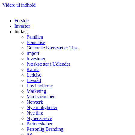
Videre til indhold
Forside
Investor
Indlæg
Familien
Franchise
Generelle iværksætter Tips
Import
Investorer
Iværksætter i Udlandet
Karma
Ledelse
Livsråd
Los i bollerne
Marketing
Mod strømmen
Netværk
Nye muligheder
Nye ting
Nyhedsbreve
Partnerskaber
Personlig Branding
PR