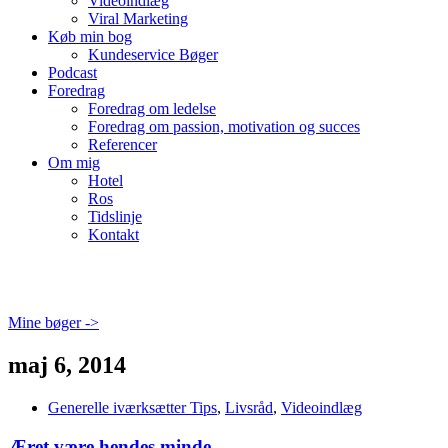
Videoindlæg
Viral Marketing
Køb min bog
Kundeservice Bøger
Podcast
Foredrag
Foredrag om ledelse
Foredrag om passion, motivation og succes
Referencer
Om mig
Hotel
Ros
Tidslinje
Kontakt
Mine bøger ->
maj 6, 2014
Generelle iværksætter Tips
,
Livsråd
,
Videoindlæg
Æret være hendes minde