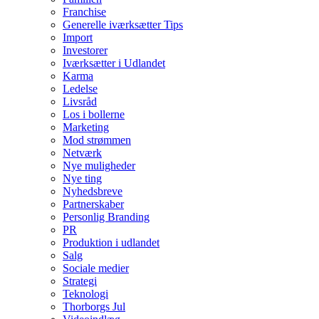
Franchise
Generelle iværksætter Tips
Import
Investorer
Iværksætter i Udlandet
Karma
Ledelse
Livsråd
Los i bollerne
Marketing
Mod strømmen
Netværk
Nye muligheder
Nye ting
Nyhedsbreve
Partnerskaber
Personlig Branding
PR
Produktion i udlandet
Salg
Sociale medier
Strategi
Teknologi
Thorborgs Jul