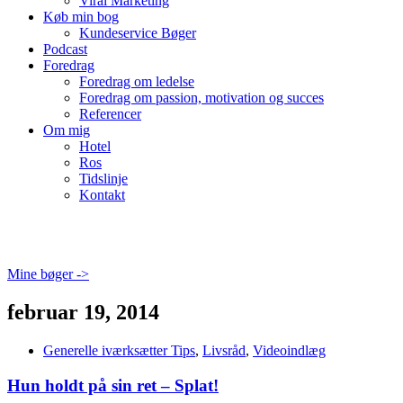
Viral Marketing
Køb min bog
Kundeservice Bøger
Podcast
Foredrag
Foredrag om ledelse
Foredrag om passion, motivation og succes
Referencer
Om mig
Hotel
Ros
Tidslinje
Kontakt
Mine bøger ->
februar 19, 2014
Generelle iværksætter Tips
,
Livsråd
,
Videoindlæg
Hun holdt på sin ret – Splat!