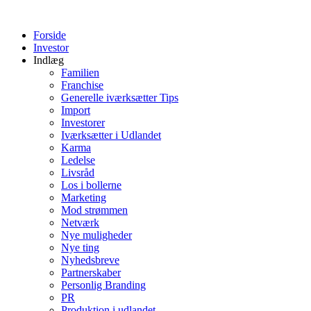
Videre
til
Forside
indhold
Investor
Indlæg
Familien
Franchise
Generelle iværksætter Tips
Import
Investorer
Iværksætter i Udlandet
Karma
Ledelse
Livsråd
Los i bollerne
Marketing
Mod strømmen
Netværk
Nye muligheder
Nye ting
Nyhedsbreve
Partnerskaber
Personlig Branding
PR
Produktion i udlandet