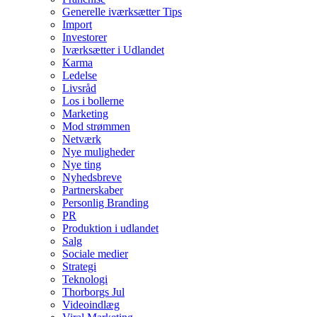
Generelle iværksætter Tips
Import
Investorer
Iværksætter i Udlandet
Karma
Ledelse
Livsråd
Los i bollerne
Marketing
Mod strømmen
Netværk
Nye muligheder
Nye ting
Nyhedsbreve
Partnerskaber
Personlig Branding
PR
Produktion i udlandet
Salg
Sociale medier
Strategi
Teknologi
Thorborgs Jul
Videoindlæg