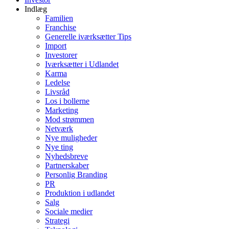
Indlæg
Familien
Franchise
Generelle iværksætter Tips
Import
Investorer
Iværksætter i Udlandet
Karma
Ledelse
Livsråd
Los i bollerne
Marketing
Mod strømmen
Netværk
Nye muligheder
Nye ting
Nyhedsbreve
Partnerskaber
Personlig Branding
PR
Produktion i udlandet
Salg
Sociale medier
Strategi