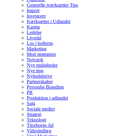
Generelle iværksætter Tips
Import
Investorer
Iværksætter i Udlandet
Karma
Ledelse
Livsråd
Los i bollerne
Marketing
Mod strømmen
Netværk
Nye muligheder
Nye ting
Nyhedsbreve
Partnerskaber
Personlig Branding
PR
Produktion i udlandet
Salg
Sociale medier
Strategi
Teknologi
Thorborgs Jul
Videoindlæg