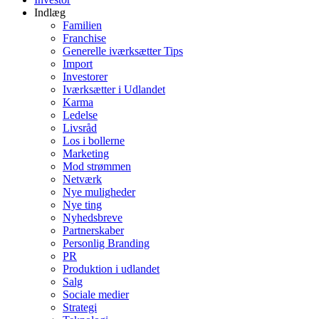
Indlæg
Familien
Franchise
Generelle iværksætter Tips
Import
Investorer
Iværksætter i Udlandet
Karma
Ledelse
Livsråd
Los i bollerne
Marketing
Mod strømmen
Netværk
Nye muligheder
Nye ting
Nyhedsbreve
Partnerskaber
Personlig Branding
PR
Produktion i udlandet
Salg
Sociale medier
Strategi