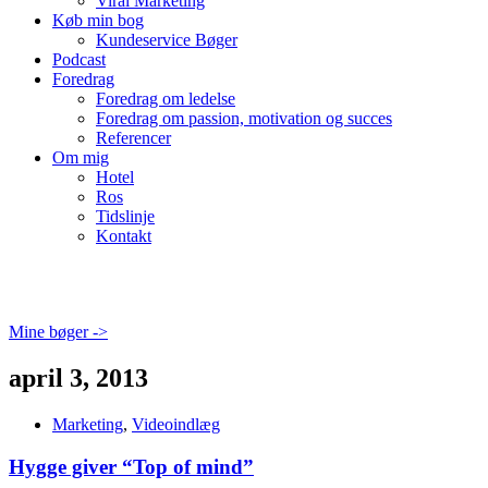
Viral Marketing
Køb min bog
Kundeservice Bøger
Podcast
Foredrag
Foredrag om ledelse
Foredrag om passion, motivation og succes
Referencer
Om mig
Hotel
Ros
Tidslinje
Kontakt
Mine bøger ->
april 3, 2013
Marketing
,
Videoindlæg
Hygge giver “Top of mind”