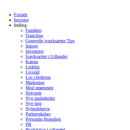
Videre
til
Forside
indhold
Investor
Indlæg
Familien
Franchise
Generelle iværksætter Tips
Import
Investorer
Iværksætter i Udlandet
Karma
Ledelse
Livsråd
Los i bollerne
Marketing
Mod strømmen
Netværk
Nye muligheder
Nye ting
Nyhedsbreve
Partnerskaber
Personlig Branding
PR
Produktion i udlandet