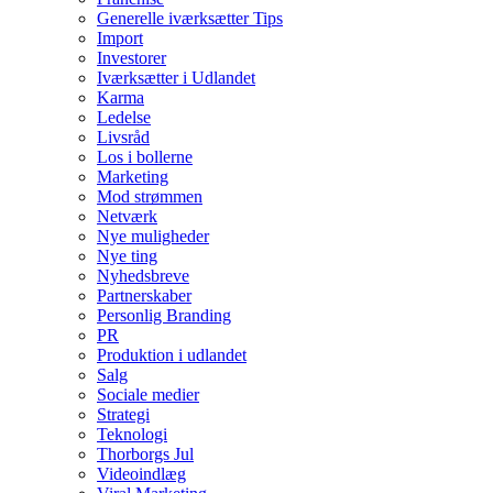
Generelle iværksætter Tips
Import
Investorer
Iværksætter i Udlandet
Karma
Ledelse
Livsråd
Los i bollerne
Marketing
Mod strømmen
Netværk
Nye muligheder
Nye ting
Nyhedsbreve
Partnerskaber
Personlig Branding
PR
Produktion i udlandet
Salg
Sociale medier
Strategi
Teknologi
Thorborgs Jul
Videoindlæg