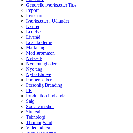
Generelle iværksætter Tips
Import
Investorer
Iværksætter i Udlandet
Karma
Ledelse
Livsråd
Los i bollerne
Marketing
Mod strømmen
Netværk
Nye muligheder
Nye ting
Nyhedsbreve
Partnerskaber
Personlig Branding
PR
Produktion i udlandet
Salg
Sociale medier
Strategi
Teknologi
Thorborgs Jul
Videoindlæg